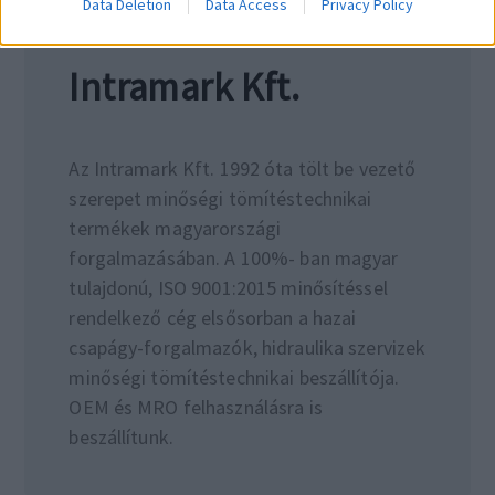
Data Deletion
Data Access
Privacy Policy
Intramark Kft.
Az Intramark Kft. 1992 óta tölt be vezető
szerepet minőségi tömítéstechnikai
termékek magyarországi
forgalmazásában. A 100%- ban magyar
tulajdonú, ISO 9001:2015 minősítéssel
rendelkező cég elsősorban a hazai
csapágy-forgalmazók, hidraulika szervizek
minőségi tömítéstechnikai beszállítója.
OEM és MRO felhasználásra is
beszállítunk.