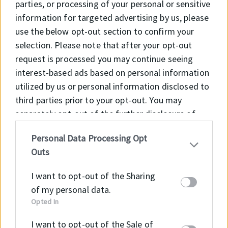
parties, or processing of your personal or sensitive
Cégünknél összesen 5 tömítésgyártó
information for targeted advertising by us, please
eszterga üzemel.
use the below opt-out section to confirm your
selection. Please note that after your opt-out
request is processed you may continue seeing
interest-based ads based on personal information
utilized by us or personal information disclosed to
third parties prior to your opt-out. You may
separately opt-out of the further disclosure of
Síktömítés gyártás
your personal information by third parties on the
Personal Data Processing Opt
IAB’s list of downstream participants. This
Debreceni telephelyünkön sík tömítés
Outs
information may also be disclosed by us to third
kivágó gépünk 3×2 méteres felületen
parties on the
IAB’s List of Downstream
NBR, FKM, EPDM, PTFE, grafitos vagy
I want to opt-out of the Sharing
Participants
that may further disclose it to other
of my personal data.
azbesztmentes anyagokkal szolgálja
third parties.
Opted In
partnereink egyedi tömítésigényét.
I want to opt-out of the Sale of