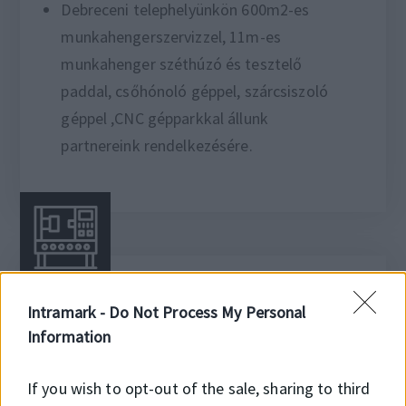
Debreceni telephelyünkön 600m2-es
munkahengerszervizzel, 11m-es
munkahenger széthúzó és tesztelő
paddal, csőhónoló géppel, szárcsiszoló
géppel ,CNC gépparkkal állunk
partnereink rendelkezésére.
CNC tömítés gyártás
Intramark -
Do Not Process My Personal
Information
CNC technológiával gyártott tömítések
három telephelyen akár Ø600mm-es
If you wish to opt-out of the sale, sharing to third
külső átmérőig SKF, DMH alapanyagból.