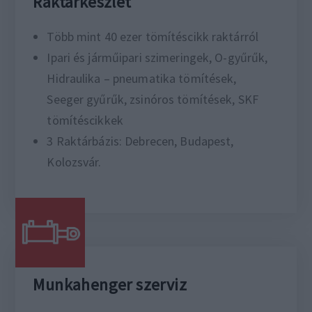
Raktárkészlet
Több mint 40 ezer tömítéscikk raktárról
Ipari és járműipari szimeringek, O-gyűrűk,
Hidraulika – pneumatika tömítések,
Seeger gyűrűk, zsinóros tömítések, SKF
tömítéscikkek
3 Raktárbázis: Debrecen, Budapest,
Kolozsvár.
Munkahenger szerviz