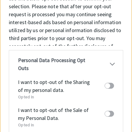
selection. Please note that after your opt-out
request is processed you may continue seeing
interest-based ads based on personal information
utilized by us or personal information disclosed to
third parties prior to your opt-out. You may
separately opt-out of the further disclosure of
your personal information by third parties on the
Personal Data Processing Opt
IAB’s list of downstream participants. This
Outs
information may also be disclosed by us to third
parties on the
IAB’s List of Downstream
I want to opt-out of the Sharing
Participants
that may further disclose it to other
Diagnosztika
of my personal data.
third parties.
Opted In
Gyakran megesik, hogy partnereink
I want to opt-out of the Sale of
nem tudják biztosítani az ép
my Personal Data.
állapotban lévő síktömítést. Ezekre
Opted In