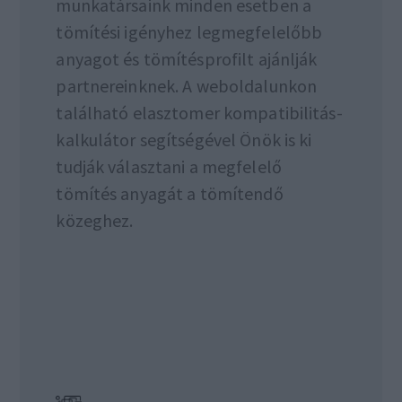
munkatársaink minden esetben a
tömítési igényhez legmegfelelőbb
anyagot és tömítésprofilt ajánlják
partnereinknek. A weboldalunkon
található elasztomer kompatibilitás-
kalkulátor segítségével Önök is ki
tudják választani a megfelelő
tömítés anyagát a tömítendő
közeghez.