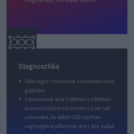
megmaradni, mit képes eltűrni
Diagnosztika
Síkkivágott tömítések szkennelés utáni
gyártása
Szkennerünk akár 1500mm x 1000mm-
es roncsolódott síktömítést is be tud
szkennelni, és ebből CAD szoftver
segítségével pillanatok alatt újra tudjuk