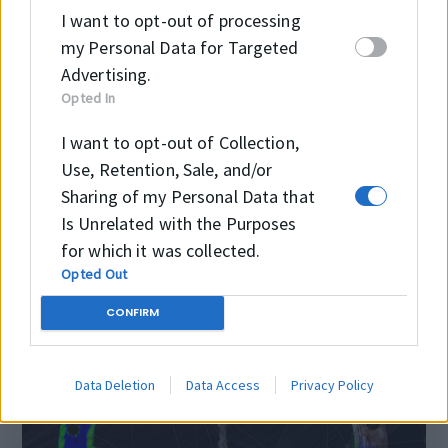
az esetekre van egy speciális
I want to opt-out of processing
szkennerünk, mellyel akár 1500mm x
my Personal Data for Targeted
1000mm-es síktömítést is be tudunk
Advertising.
szkennelni, majd mesterséges
Opted In
intelligencia segítségével újraalkotjuk
I want to opt-out of Collection,
a CAD fájlt amelyből tud dolgozni a
Use, Retention, Sale, and/or
síkkivágó.
Sharing of my Personal Data that
Is Unrelated with the Purposes
for which it was collected.
Opted Out
CONFIRM
Data Deletion
Data Access
Privacy Policy