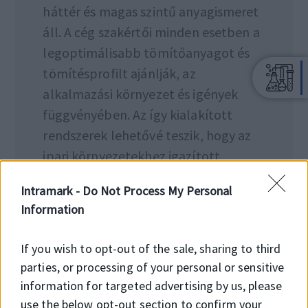
háttér és magas szintű anyagismeret
áll. A cég szakértői minden esetben a
legoptimálisabb tömítőanyagot és
tömítésprofilt ajánlják, az
alkalmazási környezet és igények
függvényében. Az így kialakított
rendszerek lehetővé teszik, hogy az
ipari környezetekhez igazított,
hosszú élettartamú, nagy
Intramark -
Do Not Process My Personal
teljesítményű tömítések kerüljenek
Information
alkalmazásra​.
If you wish to opt-out of the sale, sharing to third
parties, or processing of your personal or sensitive
information for targeted advertising by us, please
use the below opt-out section to confirm your